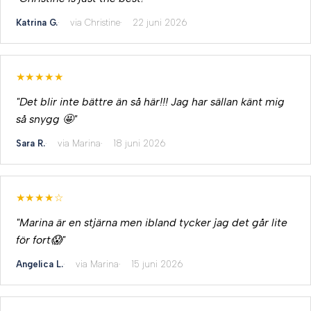
Katrina G.
via Christine
22 juni 2026
★★★★★
"Det blir inte bättre än så här!!! Jag har sällan känt mig
så snygg 🤩"
Sara R.
via Marina
18 juni 2026
★★★★☆
"Marina är en stjärna men ibland tycker jag det går lite
för fort😱"
Angelica L.
via Marina
15 juni 2026