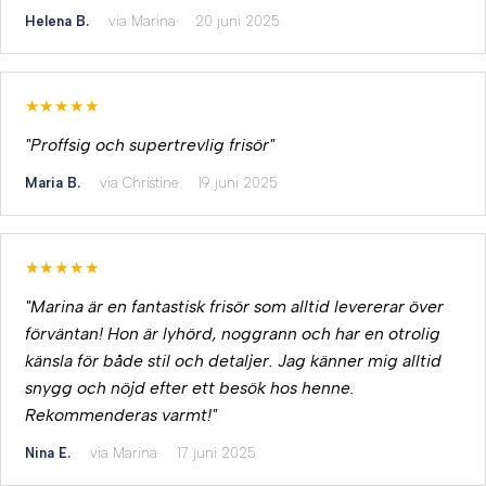
Helena B.
via Marina
20 juni 2025
★★★★★
"Proffsig och supertrevlig frisör"
Maria B.
via Christine
19 juni 2025
★★★★★
"Marina är en fantastisk frisör som alltid levererar över
förväntan! Hon är lyhörd, noggrann och har en otrolig
känsla för både stil och detaljer. Jag känner mig alltid
snygg och nöjd efter ett besök hos henne.
Rekommenderas varmt!"
Nina E.
via Marina
17 juni 2025