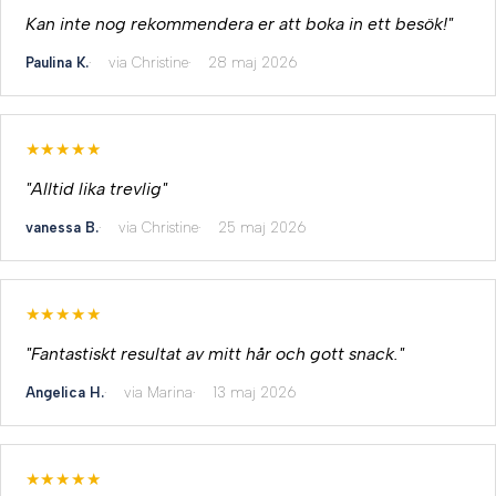
Kan inte nog rekommendera er att boka in ett besök!"
Paulina K.
via Christine
28 maj 2026
★★★★★
"Alltid lika trevlig"
vanessa B.
via Christine
25 maj 2026
★★★★★
"Fantastiskt resultat av mitt hår och gott snack."
Angelica H.
via Marina
13 maj 2026
★★★★★