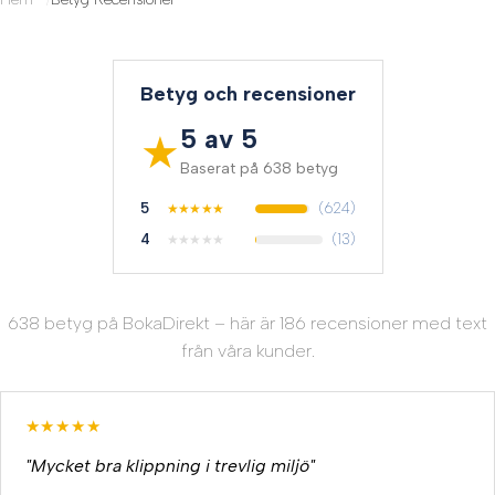
Betyg och recensioner
5 av 5
★
Baserat på 638 betyg
5
(624)
★
★
★
★
★
4
(13)
★
★
★
★
★
638 betyg på BokaDirekt – här är 186 recensioner med text
från våra kunder.
★★★★★
"Mycket bra klippning i trevlig miljö"