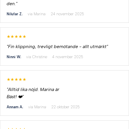
den."
Nilufar Z.
via Marina
24 november 2025
★★★★★
"Fin klippning, trevligt bemötande - allt utmärkt"
Ninni W.
via Christine
4 november 2025
★★★★★
"Alltid lika nöjd. Marina är
Bäst! ❤️"
Annam A.
via Marina
22 oktober 2025