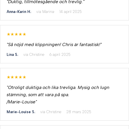
"Duktig, tillmötesgående och trevlig."
Anna-Karin H.
via Marina
14 april 2025
★★★★★
"Så nöjd med klippningen! Chris är fantastisk!"
Lina S.
via Christine
6 april 2025
★★★★★
"Otroligt duktiga och lika trevliga. Mysig och lugn
stämning, som att vara på spa.
/Marie-Louise"
Marie-Louise S.
via Christine
28 mars 2025