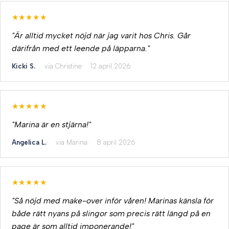
★★★★★
"Är alltid mycket nöjd när jag varit hos Chris. Går
därifrån med ett leende på läpparna."
Kicki S.
via Christine
12 april 2026
★★★★★
"Marina är en stjärna!"
Angelica L.
via Marina
8 april 2026
★★★★★
"Så nöjd med make-over inför våren! Marinas känsla för
både rätt nyans på slingor som precis rätt längd på en
page är som alltid imponerande!"