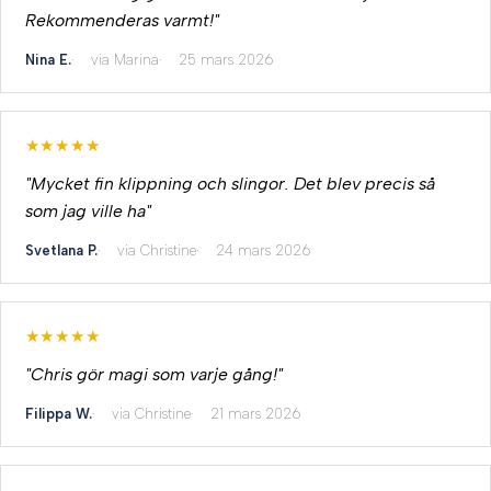
Rekommenderas varmt!"
Nina E.
via Marina
25 mars 2026
★★★★★
"Mycket fin klippning och slingor. Det blev precis så
som jag ville ha"
Svetlana P.
via Christine
24 mars 2026
★★★★★
"Chris gör magi som varje gång!"
Filippa W.
via Christine
21 mars 2026