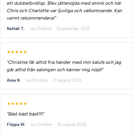
ett dubbelbröllop. Blev jättenöjda med smink och hår.
Chris och Charlotte var ljuvliga och välkomnande. Kan
varmt rekommendera!"
Nathali T.
via Christine
21 september 2025
★★★★★
"Christine får alltid fria händer med min kalufs och jag
går alltid från salongen och känner mig nöjd!"
Anna N.
via Christine
27 augusti 2025
★★★★★
"Bäst bäst bäst!!!!"
Filippa W.
via Christine
25 augusti 2025