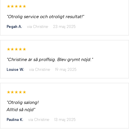
★★★★★
"Otrolig service och otroligt resultat!"
Pegah A.
via Christine
23 maj 2025
★★★★★
"Christine är så proffsig. Blev grymt nöjd."
Louise W.
via Christine
19 maj 2025
★★★★★
"Otrolig salong!
Alltid så nöjd"
Paulina K.
via Christine
13 maj 2025