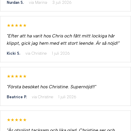
Nurdan S.
via Marina
3 juli 2026
★★★★★
"Efter att ha varit hos Chris och fått mitt lockiga hår
klippt, gick jag hem med ett stort leende. Är så nöjd!"
Kicki S.
via Christine
1 juli 2026
★★★★★
"Första besöket hos Christine. Supernöjd!!"
Beatrice P.
via Christine
1 juli 2026
★★★★★
"Är otroligt tacksam och lika glad, Christine ser och