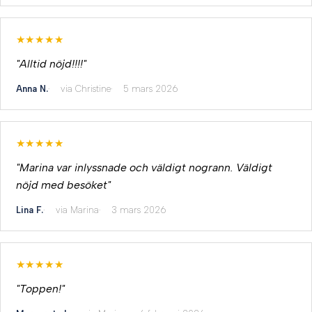
★★★★★
"Alltid nöjd!!!!"
Anna N.
via Christine
5 mars 2026
★★★★★
"Marina var inlyssnade och väldigt nogrann. Väldigt
nöjd med besöket"
Lina F.
via Marina
3 mars 2026
★★★★★
"Toppen!"