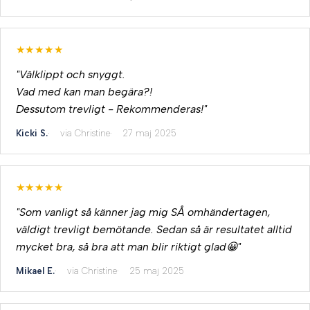
★★★★★
"Välklippt och snyggt.
Vad med kan man begära?!
Dessutom trevligt - Rekommenderas!"
Kicki S.
via Christine
27 maj 2025
★★★★★
"Som vanligt så känner jag mig SÅ omhändertagen,
väldigt trevligt bemötande. Sedan så är resultatet alltid
mycket bra, så bra att man blir riktigt glad😀"
Mikael E.
via Christine
25 maj 2025