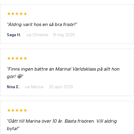
★★★★★
"Aldrig varit hos en så bra frisör!"
Saga H.
via Christine
8 maj 2025
★★★★★
"Finns ingen bättre än Marina! Världsklass på allt hon
gör! 🤩"
Nina E.
via Marina
30 april 2025
★★★★★
"Gått till Marina över 10 år. Bästa frisören. Vill aldrig
byta!"