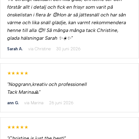
förstår allt i detalj och fick en frisyr som varit på
önskelistan i flera år 😍Hon är så jättesnäll och har sån
värme och lika snäll glädje, kan varmt rekommendera
henne till alla 😊!! Så många många tack Christine,
glada hälsningar Sarah ✨☀️✨"
Sarah A.
via Christine
30 juni 2026
★★★★★
"Noggrann,kreativ och professionell
Tack Marina🙏"
ann G.
via Marina
26 juni 2026
★★★★★
"Christine is just the best!"