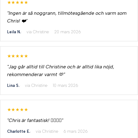
★★★★★
"Ingen är så noggrann, tillmötesgående och varm som
Chris! ❤️"
Leila N.
via Christine
20 mars 2026
★★★★★
"Jag går alltid till Christine och är alltid lika nöjd,
rekommenderar varmt 🫶"
Lina S.
via Christine
10 mars 2026
★★★★★
"Chris är fantastisk! 👍🏼👌🏻"
Charlotte E.
via Christine
6 mars 2026