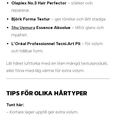
Olaplex No.3 Hair Perfector
– stärker och
reparerar.
Björk Forma Textur
– ger rörelse och lätt stadga.
Shu Uemura
Essence Absolue
– tillför glans och
mjukhet.
L’Oréal Professionnel Tecni.Art Pli
– för volym
och hållbar form.
Låt håret lufttorka med en liten mängd texturprodukt,
eller föna med låg värme för extra volym.
TIPS FÖR OLIKA HÅRTYPER
Tunt hår:
– Kortare lager upptill ger extra volym.