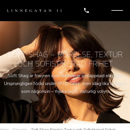
SOFT SHAG – RÖRELSE, TEXTUR
OCH SOFISTIKERAD FRIHET
Soft Shag är frisyren som definierar avslappnad elegans.
Ursprungligen född under 1970-talet, men idag lika modern
som någonsin – mjuka lager, naturlig volym
Hem
Frisyrer
Soft Shag Rorelse Textur och Sofistikerad Frihet