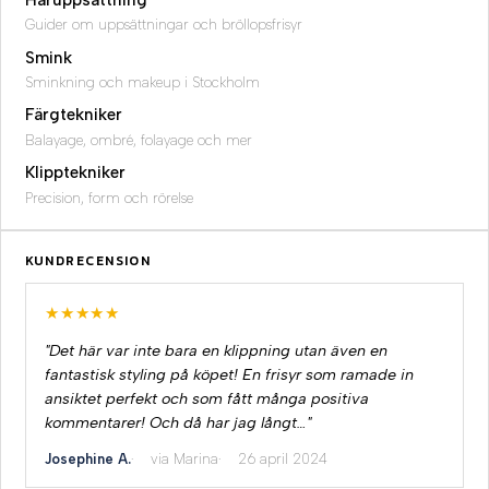
Guider om uppsättningar och bröllopsfrisyr
Smink
Sminkning och makeup i Stockholm
Färgtekniker
Balayage, ombré, folayage och mer
Klipptekniker
Precision, form och rörelse
KUNDRECENSION
★★★★★
"Det här var inte bara en klippning utan även en
fantastisk styling på köpet! En frisyr som ramade in
ansiktet perfekt och som fått många positiva
kommentarer! Och då har jag långt…"
Josephine A.
via Marina
26 april 2024