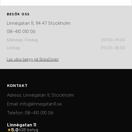
BESÖK OSS
Linnégatan 11, 114 47 Stockholm
08-410 010 06
Måndag–Fredag
09:00–19:00
Lördag
09:00–18:00
Läs våra betyg på BokaDirekt
KONTAKT
Adress:
Linnégatan 11, Stockholm
Email:
info@linnegatan11.se
Telefon:
08-410 010 06
Linnégatan 11
★
5.0
638 betyg