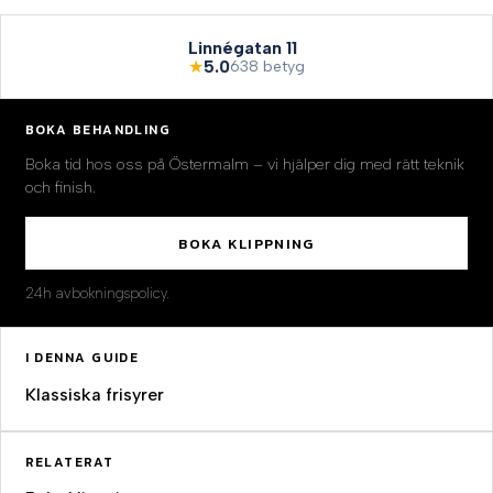
Linnégatan 11
★
5.0
638 betyg
BOKA BEHANDLING
Boka tid hos oss på Östermalm – vi hjälper dig med rätt teknik
och finish.
BOKA KLIPPNING
24h avbokningspolicy.
I DENNA GUIDE
Klassiska frisyrer
RELATERAT