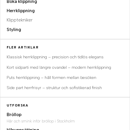
Boka klippning
Herrklippning
Klipptekniker
Styling
FLER ARTIKLAR
Klassisk herrklippning – precision och tidlös elegans
Kort sidparti med längre ovandel – modern herrklippning
Puts herrklippning – håll formen mellan besöken
Side part herrfrisyr – struktur och sofistikerad finish
UTFORSKA
Bröllop
Hår och smink inför bröllop i Stockholm
Håruppsättning