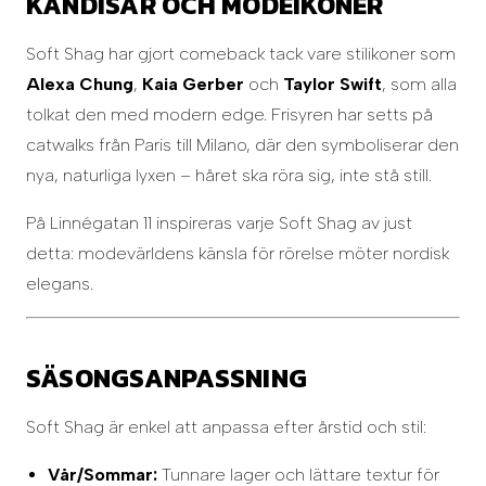
KÄNDISAR OCH MODEIKONER
Soft Shag har gjort comeback tack vare stilikoner som
Alexa Chung
,
Kaia Gerber
och
Taylor Swift
, som alla
tolkat den med modern edge. Frisyren har setts på
catwalks från Paris till Milano, där den symboliserar den
nya, naturliga lyxen – håret ska röra sig, inte stå still.
På Linnégatan 11 inspireras varje Soft Shag av just
detta: modevärldens känsla för rörelse möter nordisk
elegans.
SÄSONGSANPASSNING
Soft Shag är enkel att anpassa efter årstid och stil:
Vår/Sommar:
Tunnare lager och lättare textur för