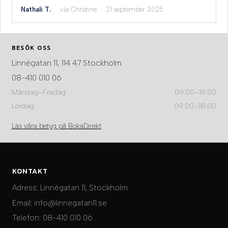
Nathali T.
via Christine
21 september 2025
BESÖK OSS
Linnégatan 11, 114 47 Stockholm
08-410 010 06
Måndag–Fredag
09:00–19:00
Lördag
09:00–18:00
Läs våra betyg på BokaDirekt
KONTAKT
Adress:
Linnégatan 11, Stockholm
Email:
info@linnegatan11.se
Telefon:
08-410 010 06