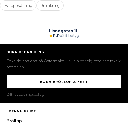
Håruppsättning
Sminkning
Linnégatan 11
★
5.0
638 betyg
BOKA BEHANDLING
Boka tid hos oss på Östermalm – vi hjälper dig med rätt teknik
och finish.
BOKA BRÖLLOP & FEST
24h avbokningspolicy.
I DENNA GUIDE
Bröllop