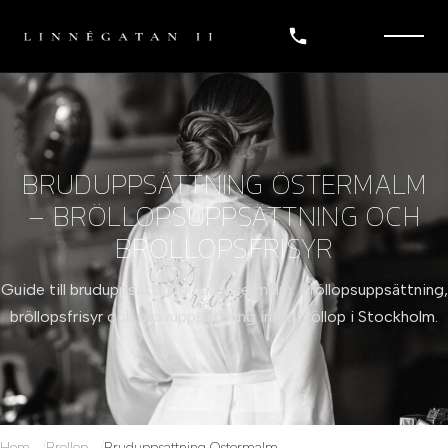
BRUDUPPSÄTTNING ÖSTERMALM
– BRÖLLOPSUPPSÄTTNING OCH
BRÖLLOPSFRISYR
Guide till bruduppsättning på Östermalm. Bröllopsuppsättning,
bröllopsfrisyr och provuppsättning inför bröllop i Stockholm.
Hem
Brollop
Bruduppsattning Ostermalm