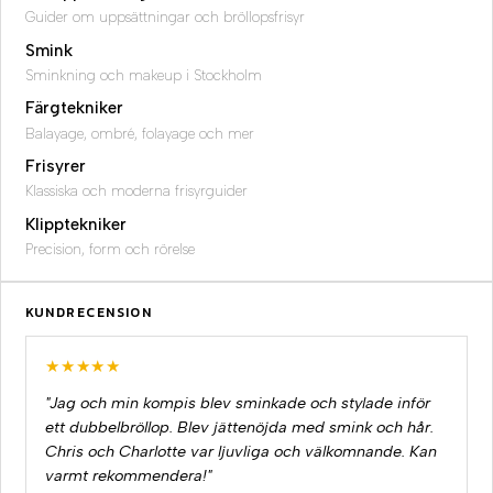
Guider om uppsättningar och bröllopsfrisyr
Smink
Sminkning och makeup i Stockholm
Färgtekniker
Balayage, ombré, folayage och mer
Frisyrer
Klassiska och moderna frisyrguider
Klipptekniker
Precision, form och rörelse
KUNDRECENSION
★★★★★
"Jag och min kompis blev sminkade och stylade inför
ett dubbelbröllop. Blev jättenöjda med smink och hår.
Chris och Charlotte var ljuvliga och välkomnande. Kan
varmt rekommendera!"