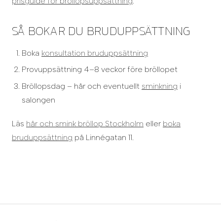
prisguide för bröllopsuppsättning
.
SÅ BOKAR DU BRUDUPPSÄTTNING
Boka
konsultation bruduppsättning
Provuppsättning 4–8 veckor före bröllopet
Bröllopsdag – hår och eventuellt
sminkning
i
salongen
Läs
hår och smink bröllop Stockholm
eller
boka
bruduppsättning
på Linnégatan 11.