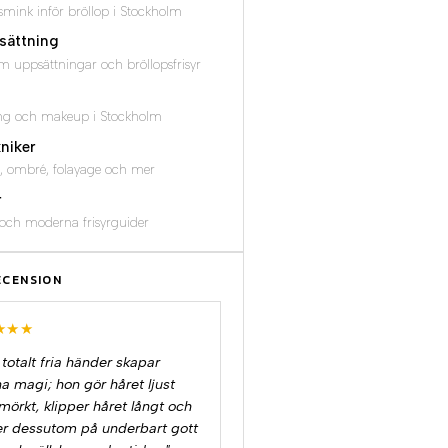
smink inför bröllop i Stockholm
sättning
m uppsättningar och bröllopsfrisyr
ng och makeup i Stockholm
niker
, ombré, folayage och mer
r
a och moderna frisyrguider
ECENSION
★★★
totalt fria händer skapar
a magi; hon gör håret ljust
örkt, klipper håret långt och
er dessutom på underbart gott