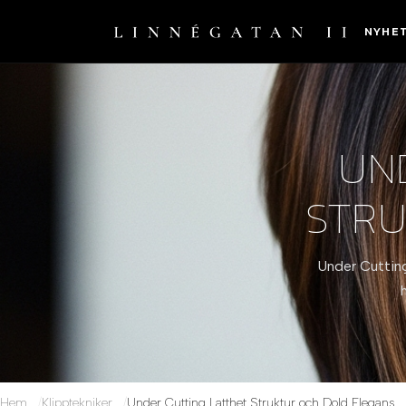
NYHE
UND
STRU
Under Cutting
Hem
Klipptekniker
Under Cutting Latthet Struktur och Dold Elegans