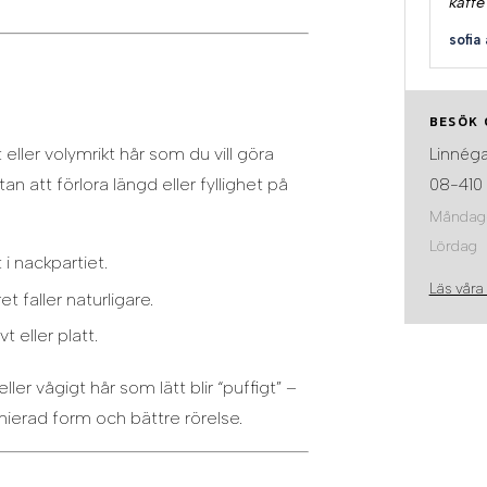
kaffe
sofia 
BESÖK 
eller volymrikt hår som du vill göra
Linnéga
tan att förlora längd eller fyllighet på
08-410 
Måndag
Lördag
 i nackpartiet.
Läs våra
t faller naturligare.
 eller platt.
er vågigt hår som lätt blir “puffigt” –
nierad form och bättre rörelse.