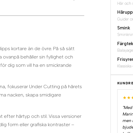
Hår och 
Hårupp
Guider o
Smink
Sminkni
Färgtek
ipps kortare än de övre. På så sätt
Balayage
 ovanpå behåller sin fyllighet och
Frisyre
t för dig som vill ha en smickrande
Klassisk
KUNDR
parna, fokuserar Under Cutting på hårets
forma nacken, skapa smidigare
★★
"Med 
Marin
efter hårtyp och stil. Vissa versioner
men m
ig form eller grafiska kontraster –
bjud