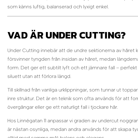
som känns luftig, balanserad och lyxigt enkel.
VAD ÄR UNDER CUTTING?
Under Cutting innebär att de undre sektionerna av håret kl
försvinner tyngden från insidan av håret, medan längderna
form. Det ger ett subtilt lyft och ett jämnare fall – perfek
siluett utan att förlora längd.
Till skillnad från vanliga urklippningar, som tunnar ut top
inre struktur. Det är en teknik som ofta används för att 
övergångar eller ge ett naturligt fall i tjockare hår.
Hos Linnégatan 11 anpassar vi graden av undercut noggrant 
är nästan osynliga, medan andra används för att skapa tydl
alltid med samma mål: balans och elegans.