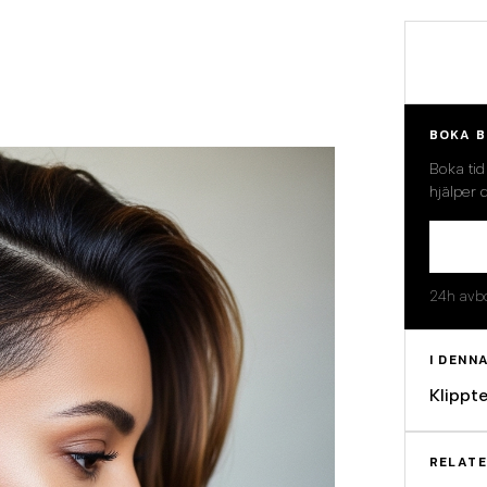
BOKA B
Boka ti
hjälper 
24h avbo
I DENN
Klippt
RELAT