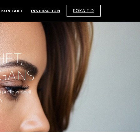
KONTAKT
INSPIRATION
BOKA TID
HET,
EGANS
 professionell
h