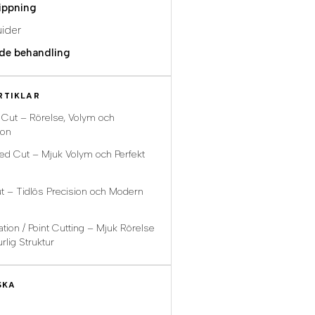
ippning
uider
de behandling
RTIKLAR
 Cut – Rörelse, Volym och
ion
ed Cut – Mjuk Volym och Perfekt
t – Tidlös Precision och Modern
ation / Point Cutting – Mjuk Rörelse
rlig Struktur
SKA