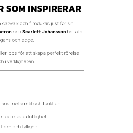
 SOM INSPIRERAR
catwalk och filmdukar, just för sin
heron
och
Scarlett Johansson
har alla
legans och edge.
er lobs för att skapa perfekt rörelse
 i verkligheten.
ans mellan stil och funktion:
m och skapa luftighet.
form och fyllighet.