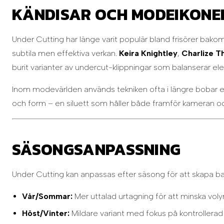
KÄNDISAR OCH MODEIKONER
Under Cutting har länge varit populär bland frisörer bakom 
subtila men effektiva verkan.
Keira Knightley
,
Charlize T
burit varianter av undercut-klippningar som balanserar e
Inom modevärlden används tekniken ofta i längre bobar ell
och form – en siluett som håller både framför kameran och
SÄSONGSANPASSNING
Under Cutting kan anpassas efter säsong för att skapa bal
Vår/Sommar:
Mer uttalad urtagning för att minska voly
Höst/Vinter:
Mildare variant med fokus på kontrollerad 