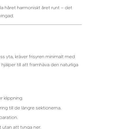
lla håret harmoniskt året runt – det
vingad.
ss yta, kräver frisyren minimalt med
 hjälper till att framhäva den naturliga
r klippning.
ring till de längre sektionerna.
paration.
 utan att tynga ner.