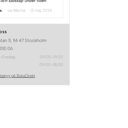
 och sällskap under tiden."
a.
via Marina
13 maj 2024
OSS
tan 11, 114 47 Stockholm
010 06
–Fredag
09:00–19:00
09:00–18:00
 betyg på BokaDirekt