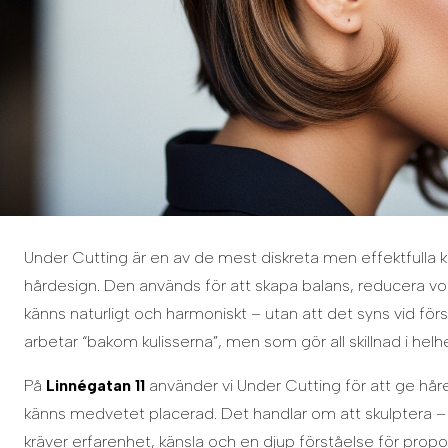
Under Cutting är en av de mest diskreta men effektfulla k
hårdesign. Den används för att skapa balans, reducera v
känns naturligt och harmoniskt – utan att det syns vid fö
arbetar “bakom kulisserna”, men som gör all skillnad i helh
På
Linnégatan 11
använder vi Under Cutting för att ge håret
känns medvetet placerad. Det handlar om att skulptera – i
kräver erfarenhet, känsla och en djup förståelse för proport