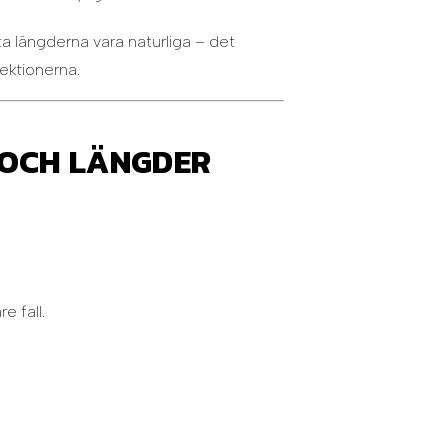
åta längderna vara naturliga – det
sektionerna.
 OCH LÄNGDER
e fall.