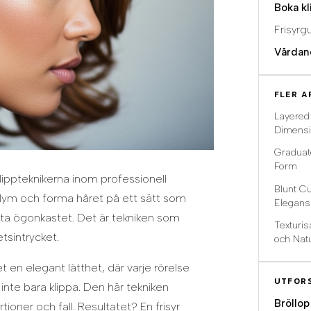
Boka kl
Frisyrg
Vårdan
FLER A
Layered
Dimens
Graduat
Form
lippteknikerna inom professionell
Blunt Cu
olym och forma håret på ett sätt som
Elegans
rsta ögonkastet. Det är tekniken som
Texturis
etsintrycket.
och Natu
 en elegant lätthet, där varje rörelse
UTFOR
nte bara klippa. Den här tekniken
Bröllop
ioner och fall. Resultatet? En frisyr