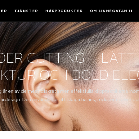
TER
TJÄNSTER
HÅRPRODUKTER
OM LINNÉGATAN 11
ER CUTTING – LÄTT
KTUR OCH DOLD EL
 är en av de mest diskreta men effektfulla klippteknikerna inom
hårdesign. Den används för att skapa balans, reducera volym oc