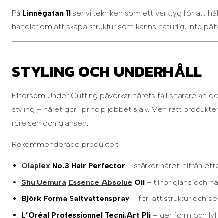
På
Linnégatan 11
ser vi tekniken som ett verktyg för att hå
handlar om att skapa struktur som känns naturlig, inte påt
STYLING OCH UNDERHÅLL
Eftersom Under Cutting påverkar hårets fall snarare än de
styling – håret gör i princip jobbet själv. Men rätt produkter
rörelsen och glansen.
Rekommenderade produkter:
Olaplex
No.3 Hair Perfector
– stärker håret inifrån efte
Shu Uemura
Essence Absolue
Oil
– tillför glans och nä
Björk Forma Saltvattenspray
– för lätt struktur och se
L’Oréal Professionnel Tecni.Art Pli
– ger form och lyft