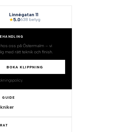
Linnégatan 11
★
5.0
638 betyg
EHANDLING
d hos oss på Östermalm – vi
dig med rätt teknik och finish.
BOKA KLIPPNING
kningspolicy.
A GUIDE
ekniker
ERAT