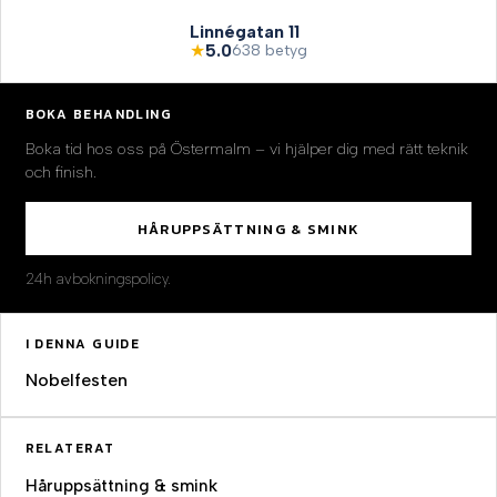
Linnégatan 11
★
5.0
638 betyg
BOKA BEHANDLING
Boka tid hos oss på Östermalm – vi hjälper dig med rätt teknik
och finish.
HÅRUPPSÄTTNING & SMINK
24h avbokningspolicy.
I DENNA GUIDE
Nobelfesten
RELATERAT
Håruppsättning & smink