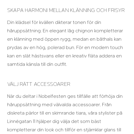
SKAPA HARMONI MELLAN KLÄNNING OCH FRISYR
Din klädsel för kvällen dikterar tonen för din
håruppsättning. En elegant låg chignon kompletterar
en klänning med öppen rygg, medan en båthals kan
prydas av en hög, polerad bun. För en modern touch
kan en slät hästsvans eller en kreativ fläta addera en
samtida känsla till din outfit.
VÄLJ RÄTT ACCESSOARER
När du deltar i Nobelfesten ges tillfälle att förhöja din
håruppsättning med välvalda accessoarer. Från
diskreta pärlor till en skimrande tiara, våra stylister på
Linnégatan 11 hjälper dig välja det som bäst
kompletterar din look och tillför en stjärnklar glans till