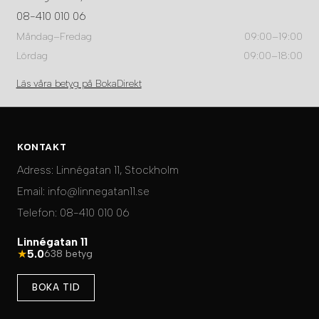
08-410 010 06
Måndag–Fredag
09:00–19:00
Lördag
09:00–18:00
Läs våra betyg på BokaDirekt
KONTAKT
Adress:
Linnégatan 11, Stockholm
Email:
info@linnegatan11.se
Telefon:
08-410 010 06
Linnégatan 11
★
5.0
638 betyg
BOKA TID