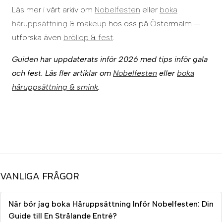
Läs mer i vårt arkiv om
Nobelfesten
eller
boka
håruppsättning & makeup
hos oss på Östermalm —
utforska även
bröllop & fest
.
Guiden har uppdaterats inför 2026 med tips inför gala
och fest. Läs fler artiklar om
Nobelfesten
eller
boka
håruppsättning & smink
.
VANLIGA FRÅGOR
När bör jag boka Håruppsättning Inför Nobelfesten: Din
Guide till En Strålande Entré?