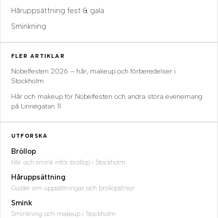
Håruppsättning fest & gala
Sminkning
FLER ARTIKLAR
Nobelfesten 2026 – hår, makeup och förberedelser i
Stockholm
Hår och makeup för Nobelfesten och andra stora evenemang
på Linnégatan 11
UTFORSKA
Bröllop
Hår och smink inför bröllop i Stockholm
Håruppsättning
Guider om uppsättningar och bröllopsfrisyr
Smink
Sminkning och makeup i Stockholm