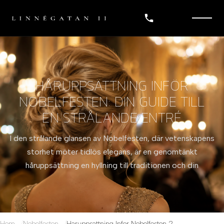
HÅRUPPSÄTTNING INFÖR
NOBELFESTEN: DIN GUIDE TILL
EN STRÅLANDE ENTRÉ
I den strålande glansen av Nobelfesten, där vetenskapens
storhet möter tidlös elegans, är en genomtänkt
håruppsättning en hyllning till traditionen och din
Hem
Nobelfesten
Haruppsattning Infor Nobelfesten 2