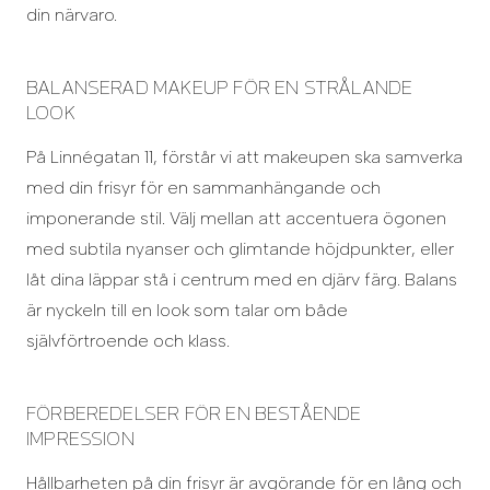
din närvaro.
BALANSERAD MAKEUP FÖR EN STRÅLANDE
LOOK
På Linnégatan 11, förstår vi att makeupen ska samverka
med din frisyr för en sammanhängande och
imponerande stil. Välj mellan att accentuera ögonen
med subtila nyanser och glimtande höjdpunkter, eller
låt dina läppar stå i centrum med en djärv färg. Balans
är nyckeln till en look som talar om både
självförtroende och klass.
FÖRBEREDELSER FÖR EN BESTÅENDE
IMPRESSION
Hållbarheten på din frisyr är avgörande för en lång och