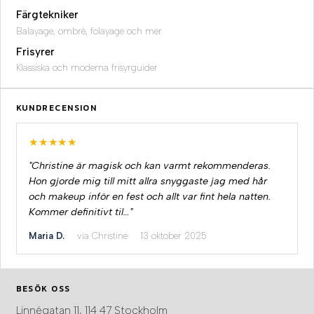
Färgtekniker
Balayage, ombré, folayage och mer
Frisyrer
Klassiska och moderna frisyrguider
KUNDRECENSION
★★★★★
"Christine är magisk och kan varmt rekommenderas.
Hon gjorde mig till mitt allra snyggaste jag med hår
och makeup inför en fest och allt var fint hela natten.
Kommer definitivt til…"
Maria D.
via Christine
13 oktober 2025
BESÖK OSS
Linnégatan 11, 114 47 Stockholm