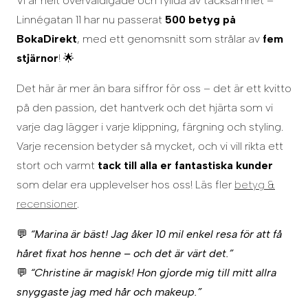
Vi är helt överväldigade och fyllda av tacksamhet –
Linnégatan 11 har nu passerat
500 betyg på
BokaDirekt
, med ett genomsnitt som strålar av
fem
stjärnor
! 🌟
Det här är mer än bara siffror för oss – det är ett kvitto
på den passion, det hantverk och det hjärta som vi
varje dag lägger i varje klippning, färgning och styling.
Varje recension betyder så mycket, och vi vill rikta ett
stort och varmt
tack till alla er fantastiska kunder
som delar era upplevelser hos oss! Läs fler
betyg &
recensioner
.
💬
“Marina är bäst! Jag åker 10 mil enkel resa för att få
håret fixat hos henne – och det är värt det.”
💬
“Christine är magisk! Hon gjorde mig till mitt allra
snyggaste jag med hår och makeup.”