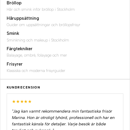
Bröllop
Hår och smink inför bröllop i Stockholm
Håruppsättning
Guider om uppsättningar och bröllopsfrisyr
Smink
Sminkning och makeup i Stockholm
Färgtekniker
Balayage, ombré, folayage och mer
Frisyrer
Klassiska och moderna frisyrguider
KUNDRECENSION
★★★★★
"Jag kan varmt rekommendera min fantastiska frisör
Marina. Hon är otroligt lyhörd, professionell och har en
fantastisk känsla för detaljer. Varje besök är både