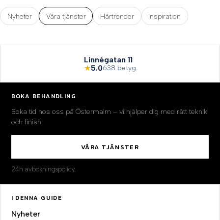
Nyheter
Våra tjänster
Hårtrender
Inspiration
Linnégatan 11
★
5.0
638 betyg
BOKA BEHANDLING
Boka tid hos oss på Östermalm – vi hjälper dig med rätt teknik
och finish.
VÅRA TJÄNSTER
24h avbokningspolicy.
I DENNA GUIDE
Nyheter