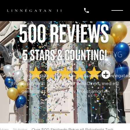
⭐ÖVER 500 STRÅLANDE BETYG
PÅ BOKADIREKT – TACK! ⭐
Vi är helt överväldigade och fyllda av tacksamhet – Linnégatan
11 har nu passerat 500 betyg på BokaDirekt, med ett
genomsnitt som strålar av fem stjärnor! 🌟
Hem
Nyheter
Over 500 Stralande Betyg på Bokadirekt Tack