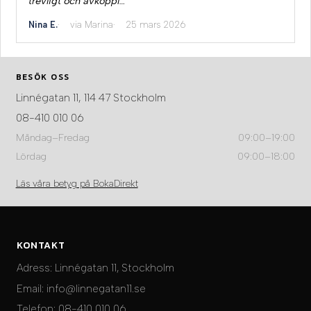
trevligt och avkoppl…"
Nina E.
via Marina
25 mars 2026
BESÖK OSS
Linnégatan 11, 114 47 Stockholm
08-410 010 06
Måndag–Fredag
09:00–19:00
Lördag
09:00–18:00
Läs våra betyg på BokaDirekt
KONTAKT
Adress:
Linnégatan 11, Stockholm
Email:
info@linnegatan11.se
Telefon:
08-410 010 06