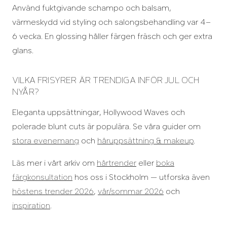
Använd fuktgivande schampo och balsam,
värmeskydd vid styling och salongsbehandling var 4–
6 vecka. En glossing håller färgen fräsch och ger extra
glans.
VILKA FRISYRER ÄR TRENDIGA INFÖR JUL OCH
NYÅR?
Eleganta uppsättningar, Hollywood Waves och
polerade blunt cuts är populära. Se våra guider om
stora evenemang
och
håruppsättning & makeup
.
Läs mer i vårt arkiv om
hårtrender
eller
boka
färgkonsultation
hos oss i Stockholm — utforska även
höstens trender 2026
,
vår/sommar 2026
och
inspiration
.