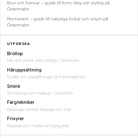
Bryn och fransar – guide till form, färg och styling på
Östermalm
Permanent – guide till naturliga lockar och volym på
Östermalm
UTFORSKA
Bröllop
Hår och smink inför bröllop i Stockholm
Håruppsättning
Guider om uppsättningar och bröllopsfrisyr
Smink
Sminkning och makeup i Stockholm
Färgtekniker
Balayage, ombré, folayage och mer
Frisyrer
Klassiska och moderna frisyrguider