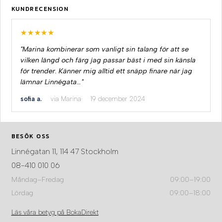
KUNDRECENSION
★★★★★
"Marina kombinerar som vanligt sin talang för att se
vilken längd och färg jag passar bäst i med sin känsla
för trender. Känner mig alltid ett snäpp finare när jag
lämnar Linnégata…"
sofia a.
via Marina
19 december 2024
BESÖK OSS
Linnégatan 11, 114 47 Stockholm
08-410 010 06
Måndag–Fredag
09:00–19:00
Lördag
09:00–18:00
Läs våra betyg på BokaDirekt