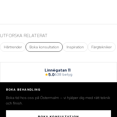
UTFORSKA RELATERAT
Hårtrender
Boka konsultation
Inspiration
Färgtekniker
Linnégatan 11
★
5.0
638 betyg
BOKA BEHANDLING
Boka tid hos oss på Östermalm – vi hjälper dig med rätt teknik
och finish.
BOKA KONSULTATION