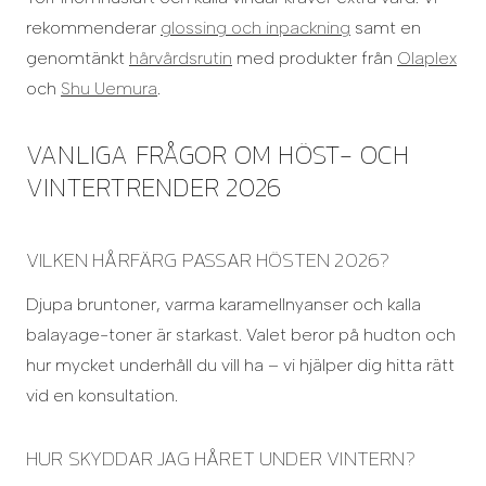
rekommenderar
glossing och inpackning
samt en
genomtänkt
hårvårdsrutin
med produkter från
Olaplex
och
Shu Uemura
.
VANLIGA FRÅGOR OM HÖST- OCH
VINTERTRENDER 2026
VILKEN HÅRFÄRG PASSAR HÖSTEN 2026?
Djupa bruntoner, varma karamellnyanser och kalla
balayage-toner är starkast. Valet beror på hudton och
hur mycket underhåll du vill ha – vi hjälper dig hitta rätt
vid en konsultation.
HUR SKYDDAR JAG HÅRET UNDER VINTERN?