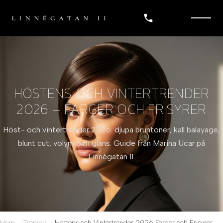
HÖSTENS OCH VINTERTRENDER
2026 – FÄRGER OCH FRISYRER
Höst- och vintertrender 2026: djupa bruntoner, kall balayage,
blunt cut, volym och glans. Guide från Marina Ucar på
Linnégatan 11.
Hem
Trender
Hostens och Vintertrender 2026 Farger och Frisyrer