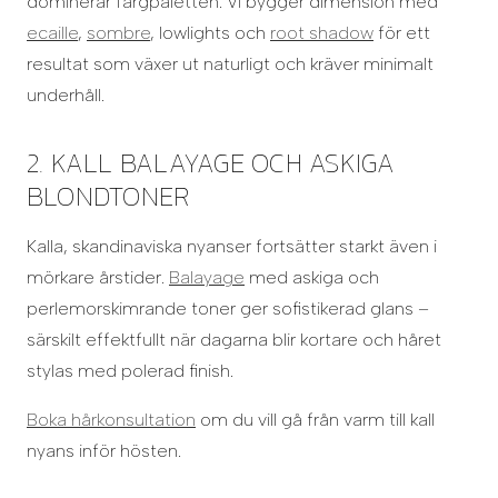
dominerar färgpaletten. Vi bygger dimension med
ecaille
,
sombre
, lowlights och
root shadow
för ett
resultat som växer ut naturligt och kräver minimalt
underhåll.
2. KALL BALAYAGE OCH ASKIGA
BLONDTONER
Kalla, skandinaviska nyanser fortsätter starkt även i
mörkare årstider.
Balayage
med askiga och
perlemorskimrande toner ger sofistikerad glans –
särskilt effektfullt när dagarna blir kortare och håret
stylas med polerad finish.
Boka hårkonsultation
om du vill gå från varm till kall
nyans inför hösten.