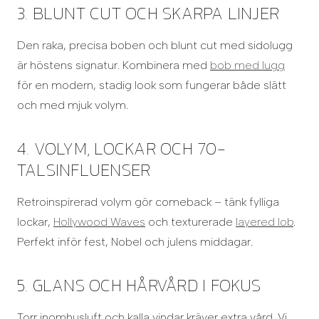
3. BLUNT CUT OCH SKARPA LINJER
Den raka, precisa boben och blunt cut med sidolugg
är höstens signatur. Kombinera med
bob med lugg
för en modern, stadig look som fungerar både slätt
och med mjuk volym.
4. VOLYM, LOCKAR OCH 70-
TALSINFLUENSER
Retroinspirerad volym gör comeback – tänk fylliga
lockar,
Hollywood Waves
och texturerade
layered lob
.
Perfekt inför fest, Nobel och julens middagar.
5. GLANS OCH HÅRVÅRD I FOKUS
Torr inomhusluft och kalla vindar kräver extra vård. Vi