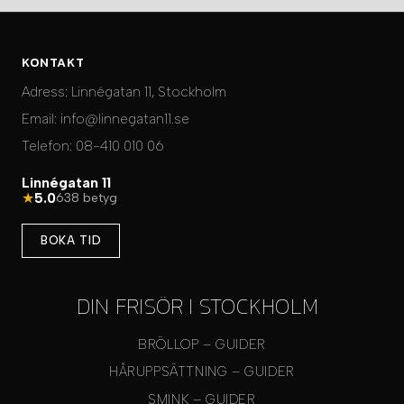
KONTAKT
Adress:
Linnégatan 11, Stockholm
Email:
info@linnegatan11.se
Telefon:
08-410 010 06
Linnégatan 11
★
5.0
638 betyg
BOKA TID
DIN FRISÖR I STOCKHOLM
BRÖLLOP – GUIDER
HÅRUPPSÄTTNING – GUIDER
SMINK – GUIDER