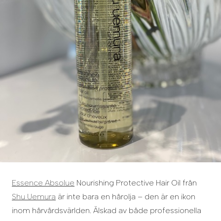
Essence Absolue
Nourishing Protective Hair Oil från
Shu Uemura
är inte bara en hårolja – den är en ikon
inom hårvårdsvärlden. Älskad av både professionella