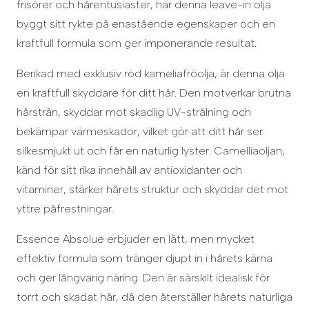
frisörer och hårentusiaster, har denna leave-in olja
byggt sitt rykte på enastående egenskaper och en
kraftfull formula som ger imponerande resultat.
Berikad med exklusiv röd kameliafröolja, är denna olja
en kraftfull skyddare för ditt hår. Den motverkar brutna
hårstrån, skyddar mot skadlig UV-strålning och
bekämpar värmeskador, vilket gör att ditt hår ser
silkesmjukt ut och får en naturlig lyster. Camelliaoljan,
känd för sitt rika innehåll av antioxidanter och
vitaminer, stärker hårets struktur och skyddar det mot
yttre påfrestningar.
Essence Absolue erbjuder en lätt, men mycket
effektiv formula som tränger djupt in i hårets kärna
och ger långvarig näring. Den är särskilt idealisk för
torrt och skadat hår, då den återställer hårets naturliga