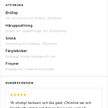
UTFORSKA
Bröllop
Hår och smink inför bröllop i Stockholm
Håruppsättning
Guider om uppsättningar och bröllopsfrisyr
Smink
Sminkning och makeup i Stockholm
Färgtekniker
Balayage, ombré, folayage och mer
Frisyrer
Klassiska och moderna frisyrguider
KUNDRECENSION
★★★★★
"Är otroligt tacksam och lika glad, Christine ser och