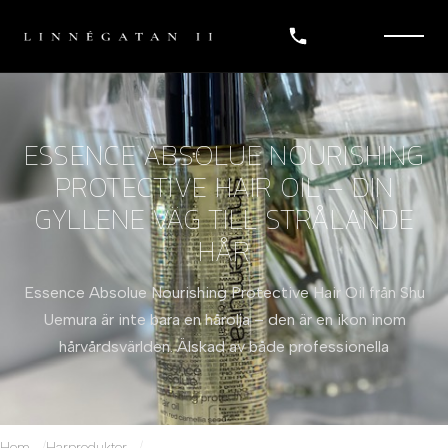
ESSENCE ABSOLUE NOURISHING
PROTECTIVE HAIR OIL – DIN
GYLLENE VÄG TILL STRÅLANDE
HÅR
Essence Absolue Nourishing Protective Hair Oil från Shu
Uemura är inte bara en hårolja – den är en ikon inom
hårvårdsvärlden. Älskad av både professionella
Hem
Harprodukter