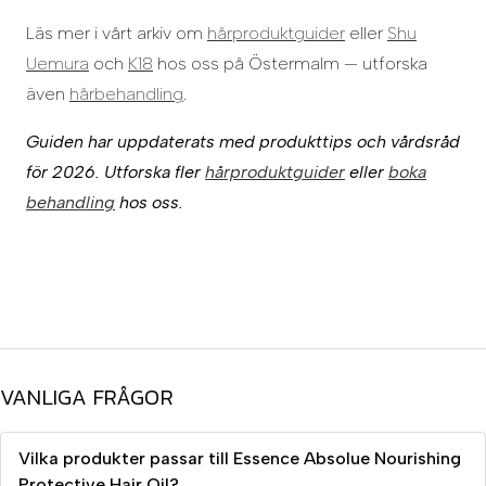
Läs mer i vårt arkiv om
hårproduktguider
eller
Shu
Uemura
och
K18
hos oss på Östermalm — utforska
även
hårbehandling
.
Guiden har uppdaterats med produkttips och vårdsråd
för 2026. Utforska fler
hårproduktguider
eller
boka
behandling
hos oss.
VANLIGA FRÅGOR
Vilka produkter passar till Essence Absolue Nourishing
Protective Hair Oil?