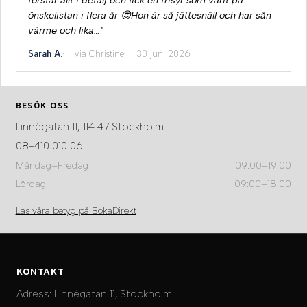
förstår allt i detalj och fick en frisyr som varit på
önskelistan i flera år 😍Hon är så jättesnäll och har sån
värme och lika…"
Sarah A.
via Christine
30 juni 2026
BESÖK OSS
Linnégatan 11, 114 47 Stockholm
08-410 010 06
Måndag–Fredag
09:00–19:00
Lördag
09:00–18:00
Läs våra betyg på BokaDirekt
KONTAKT
Adress:
Linnégatan 11, Stockholm