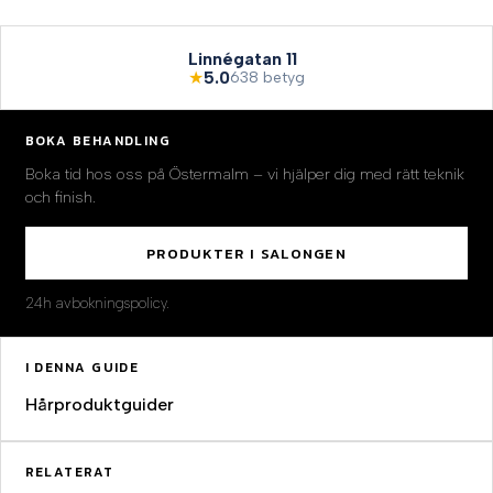
Linnégatan 11
★
5.0
638 betyg
BOKA BEHANDLING
Boka tid hos oss på Östermalm – vi hjälper dig med rätt teknik
och finish.
PRODUKTER I SALONGEN
24h avbokningspolicy.
I DENNA GUIDE
Hårproduktguider
RELATERAT